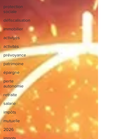
protection
sociale
défiscalisation
immobilier
activiyés
activités
prévoyance
patrimoine
épargne
perte
autonomie
retraite
salarié
impôts
mutuelle
2026
impots