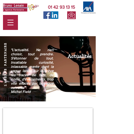
01 42 93 13 15
L' A G E N C E P A R T E N A I R E
"L'actualité. Ne rien
choisir, tout prendre.
Actualités
S'étonner de tout.
Insatiable curiosité,
inlassable marée dont la
vague laisse sur la grève
les traces de faits, de
noms, d'événements, trop
vite effacés par la vague
suivante"
Michel Field