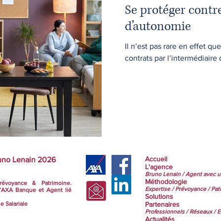
Se protéger contre
d’autonomie
Il n’est pas rare en effet q
contrats par l’intermédiaire 
Accueil
uno Lenain 2026
L'agence
Bruno Lenain /
Agent avec u
Méthodologie
révoyance & Patrimoine.
Expertise /
Prévoyance /
Pat
d’AXA Banque et Agent lié
Solutions
e Salariale
Partenaires
Professionnels /
Réseaux /
E
Actualités