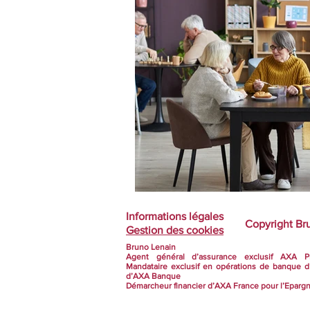
Informations légales
Copyright Br
Gestion des cookies
Bruno Lenain
Agent général d’assurance exclusif AXA P
Mandataire exclusif en opérations de banque 
d’AXA Banque
Démarcheur financier d’AXA France pour l’Epargn