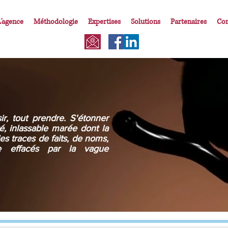
L'agence
Méthodologie
Expertises
Solutions
Partenaires
Con
sir, tout prendre. S'étonner
té, inlassable marée dont la
es traces de faits, de noms,
te effacés par la vague