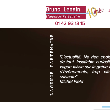
01 42 93 13 15
L' A G E N C E P A R T E N A I R E
"L'actualité. Ne rien choi
de tout. Insatiable curiosi
vague laisse sur la grève l
d'événements, trop vi
suivante"
Michel Field