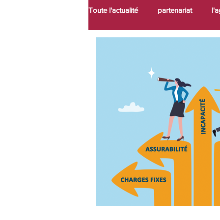
Toute l'actualité
partenariat
l'
protection sociale
défiscalisat
perte autonomie
retraite
épargne
bourse
indépe