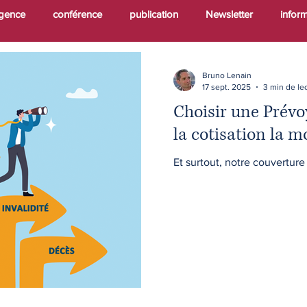
agence
conférence
publication
Newsletter
infor
ion
immobilier
activiyés
activités
prévoyance
Bruno Lenain
17 sept. 2025
3 min de le
Choisir une Prévoy
salarié
impôts
mutuelle
2026
impots
pro
la cotisation la m
Et surtout, notre couverture 
ndant
profession libérale
PEL