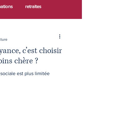
mations
retraites
patrimoine
épargne
cture
ance, c’est choisir
tection
assurance vie
oins chère ?
sociale est plus limitée