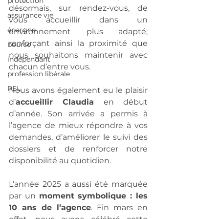
protection
désormais, sur rendez-vous, de 
assurance vie
vous accueillir dans un 
épargne
environnement plus adapté, 
renforçant ainsi la proximité que 
bourse
nous souhaitons maintenir avec 
indépendant
chacun d’entre vous.
profession libérale
PEL
Nous avons également eu le plaisir 
d’
accueillir Claudia 
en début 
d’année. Son arrivée a permis à 
l’agence de mieux répondre à vos 
demandes, d’améliorer le suivi des 
dossiers et de renforcer notre 
disponibilité au quotidien.
L’année 2025 a aussi été marquée 
par un 
moment symbolique : les 
10 ans de l’agence
. Fin mars en 