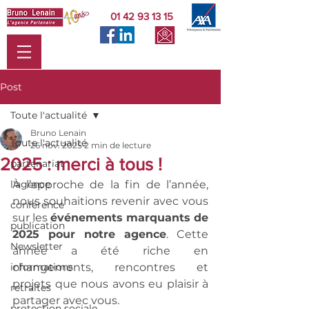
01 42 93 13 15
Post
Toute l'actualité
Bruno Lenain
Toute l'actualité
26 nov. 2025
2 min de lecture
2025 : merci à tous !
partenariat
l'agence
À l’approche de la fin de l’année, 
nous souhaitions revenir avec vous 
conférence
sur les 
événements marquants de 
publication
2025 pour notre agence
. Cette 
Newsletter
année a été riche en 
informations
changements, rencontres et 
projets que nous avons eu plaisir à 
retraites
partager avec vous.
protection sociale