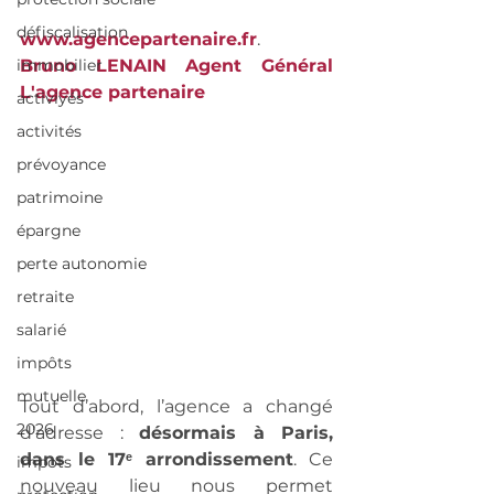
défiscalisation
www.agencepartenaire.fr
. 
immobilier
Bruno LENAIN Agent Général    
L'agence partenaire
activiyés
activités
prévoyance
patrimoine
épargne
perte autonomie
retraite
salarié
impôts
mutuelle
Tout d’abord, l’agence a changé 
2026
d’adresse : 
désormais à Paris, 
dans le 17ᵉ arrondissement
. Ce 
impots
nouveau lieu nous permet 