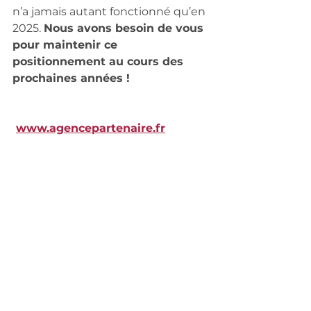
n’a jamais autant fonctionné qu’en 
2025. 
Nous avons besoin de vous 
pour maintenir ce 
positionnement au cours des 
prochaines années !
www.agencepartenaire.fr
LENAIN BRUNO (Agence)
agencea2p.bruno.lenain@axa.fr