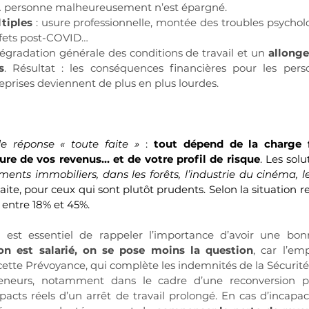
… personne malheureusement n’est épargné.
tiples
 : usure professionnelle, montée des troubles psychol
effets post-COVID…
égradation générale des conditions de travail et un 
allonge
s
. Résultat : les conséquences financières pour les pers
prises deviennent de plus en plus lourdes.
e réponse « toute faite »
 : 
tout dépend de la charge f
ure de vos revenus… et de votre profil de risque
. Les solu
ements immobiliers, dans les forêts, l’industrie du cinéma, l
raite, pour ceux qui sont plutôt prudents. Selon la situation r
 entre 18% et 45%.
l est essentiel de rappeler l’importance d’avoir une bon
on est salarié, on se pose moins la question
, car l’em
cette Prévoyance, qui complète les indemnités de la Sécurité 
eneurs, notamment dans le cadre d’une reconversion pro
acts réels d’un arrêt de travail prolongé. En cas d’incapac