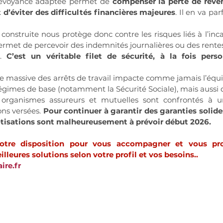
évoyance adaptée permet de 
compenser la perte de reven
t d’éviter des difficultés financières majeures
. Il en va par
onstruite nous protège donc contre les risques liés à l’incapac
ermet de percevoir des indemnités journalières ou des rentes,
. 
C’est un véritable filet de sécurité, à la fois person
se massive des arrêts de travail impacte comme jamais l’équi
gimes de base (notamment la Sécurité Sociale), mais aussi de
 organismes assureurs et mutuelles sont confrontés à u
ons versées. 
Pour continuer à garantir des garanties solides
tisations sont malheureusement à prévoir début 2026.
re disposition pour vous accompagner et vous prop
illeures solutions selon votre profil et vos besoins.
.
re.fr