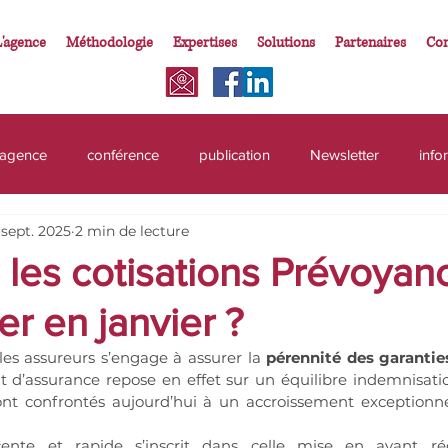
L'agence
Méthodologie
Expertises
Solutions
Partenaires
Con
'agence
conférence
publication
Newsletter
info
 sept. 2025
2 min de lecture
ation
immobilier
activiyés
activités
prévoyance
 les cotisations Prévoyan
r en janvier ?
salarié
impôts
mutuelle
2026
impots
pr
es assureurs s’engage à assurer la 
pérennité des garanties
at d’assurance repose en effet sur un équilibre indemnisatio
pendant
profession libérale
PEL
ont confrontés aujourd’hui à un accroissement exceptionn
ente et rapide s’inscrit dans celle mise en avant r