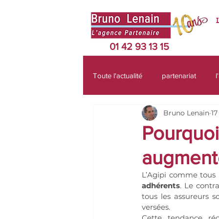
01 42 93 13 15
Toute l'actualité
partenariat
l
Bruno Lenain
17
protection sociale
défiscalis
Pourquoi
augmente
perte autonomie
retraite
L’Agipi comme tous l
adhérents
. Le contr
épargne
bourse
indé
tous les assureurs s
versées.
Cette tendance réc