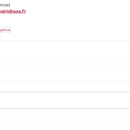
nce)
nain@axa.fr
yance
e