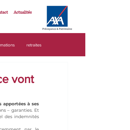
tact
Actualités
rmations
retraites
patrimoine
épargne
ce vont
otection
assurance vie
 apportées à ses 
ns – garanties. Et 
el des indemnités 
écemment par le 