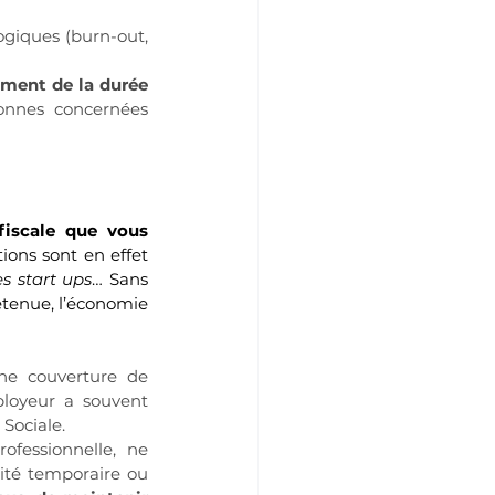
ogiques (burn-out, 
ment de la durée 
onnes concernées 
iscale que vous 
tions sont en effet 
es start ups
… Sans 
etenue, l’économie 
ne couverture de 
ployeur a souvent 
Sociale.
fessionnelle, ne 
ité temporaire ou 