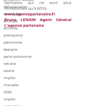
dentaires qui ne sont plus 
défiscalisation
remboursés qu’à 60%).
immobilier
www.agencepartenaire.fr
. 
Bruno LENAIN Agent Général    
activiyés
L'agence partenaire
activités
prévoyance
patrimoine
épargne
perte autonomie
retraite
salarié
impôts
mutuelle
2026
impots