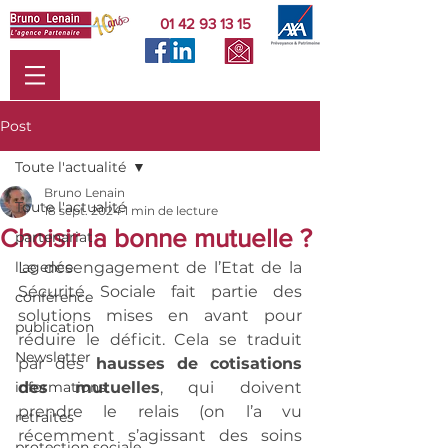
01 42 93 13 15
Post
Toute l'actualité
Bruno Lenain
Toute l'actualité
18 sept. 2024
1 min de lecture
Choisir la bonne mutuelle ?
partenariat
l'agence
Le désengagement de l’Etat de la 
Sécurité Sociale fait partie des 
conférence
solutions mises en avant pour 
publication
réduire le déficit. Cela se traduit 
Newsletter
par des 
hausses de cotisations 
informations
des mutuelles
, qui doivent 
prendre le relais (on l’a vu 
retraites
récemment s’agissant des soins 
protection sociale