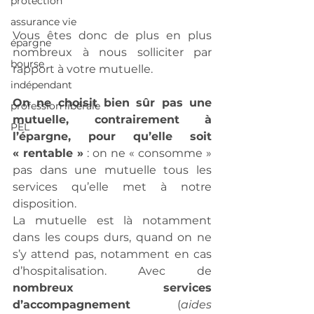
protection
assurance vie
Vous êtes donc de plus en plus 
épargne
nombreux à nous solliciter par 
bourse
rapport à votre mutuelle.
indépendant
On ne choisit bien sûr pas une 
profession libérale
mutuelle, contrairement à 
PEL
l’épargne, pour qu’elle soit 
« rentable »
 : on ne « consomme » 
pas dans une mutuelle tous les 
services qu’elle met à notre 
disposition.
La mutuelle est là notamment 
dans les coups durs, quand on ne 
s’y attend pas, notamment en cas 
d’hospitalisation. Avec de 
nombreux services 
d’accompagnement
 (
aides 