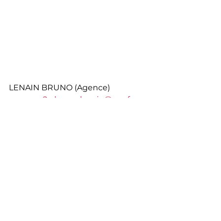
LENAIN BRUNO (Agence)
agencea2p.bruno.lenain@axa.fr
Mots-clés :
Bruno Lenain
agence partenaire
mutuelle
l'agence
mutuelle
Commentaires