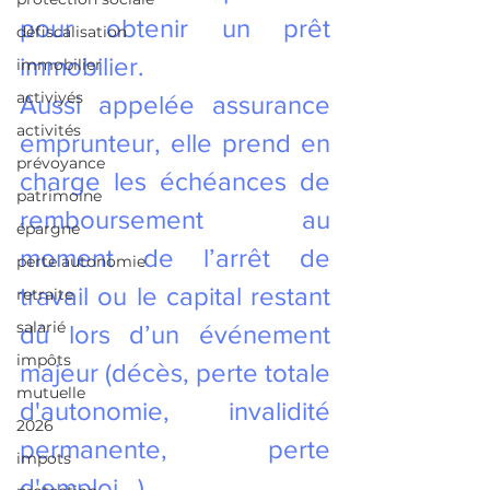
pour obtenir un prêt 
défiscalisation
immobilier. 
immobilier
activiyés
Aussi appelée assurance 
activités
emprunteur, elle prend en 
prévoyance
charge les échéances de 
patrimoine
remboursement au 
épargne
moment de l’arrêt de 
perte autonomie
travail ou le capital restant 
retraite
salarié
dû lors d’un événement 
impôts
majeur (décès, perte totale 
mutuelle
d'autonomie, invalidité 
2026
permanente, perte 
impots
d'emploi...).