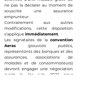
ne pas la déclarer au moment de 
souscrire une assurance 
emprunteur.
Contrairement aux autres 
modifications, cette disposition 
s’applique 
immédiatement
.
Les signataires de la 
convention 
Aeras
 (
pouvoirs publics, 
représentants des banques et des 
assurances, associations de 
malades et de consommateurs
) 
devront engager une négociation 
avant le 1er juin 2022 pour 
notamment élargir le bénéfice du 
droit à l’oubli à d’autres pathologies 
que le cancer et l’hépatite C (le 
diabète, par exemple). En l’absence 
d’accord, cet élargissement sera 