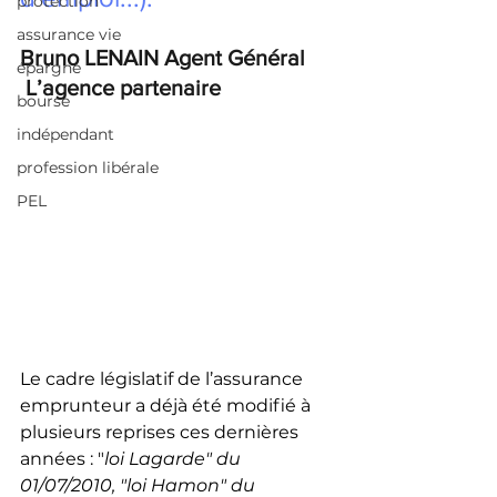
protection
assurance vie
Bruno LENAIN Agent Général     
épargne
 L’agence partenaire
bourse
indépendant
profession libérale
PEL
Le cadre législatif de l’assurance 
emprunteur a déjà été modifié à 
plusieurs reprises ces dernières 
années : 
"
loi Lagarde" du 
01/07/2010, "loi Hamon" du 