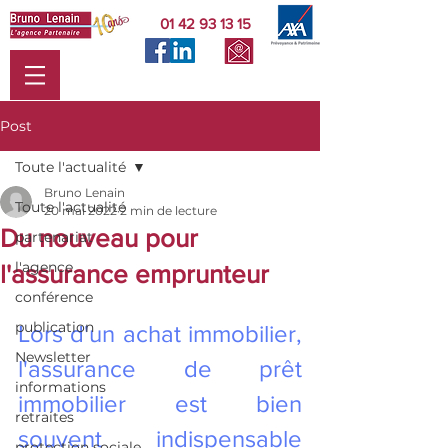
01 42 93 13 15
Post
Toute l'actualité
Bruno Lenain
Toute l'actualité
20 mai 2022
2 min de lecture
Du nouveau pour
partenariat
l'agence
l'assurance emprunteur
conférence
publication
Lors d'un achat immobilier,  
Newsletter
l'assurance de prêt 
informations
immobilier est bien 
retraites
souvent indispensable 
protection sociale