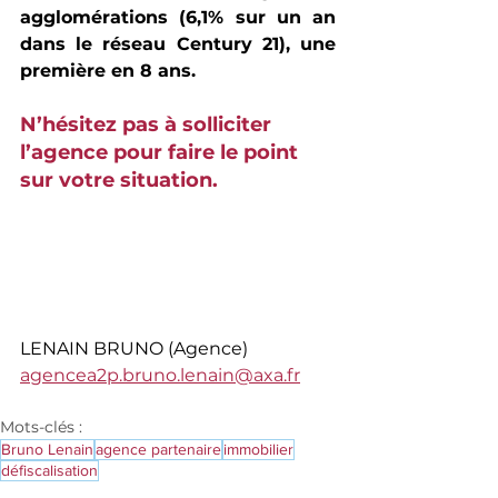
agglomérations (6,1% sur un an 
dans le réseau Century 21), une 
première en 8 ans.
N’hésitez pas à solliciter 
l’agence pour faire le point 
sur votre situation.
LENAIN BRUNO (Agence)
agencea2p.bruno.lenain@axa.fr
Mots-clés :
Bruno Lenain
agence partenaire
immobilier
défiscalisation
l'agence