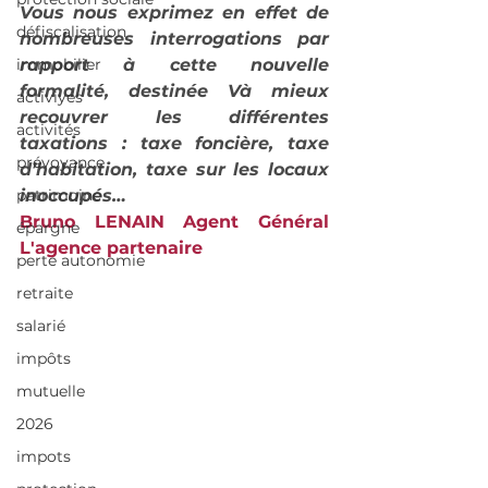
Vous nous exprimez en effet de 
défiscalisation
nombreuses interrogations par 
immobilier
rapport à cette nouvelle 
formalité, destinée Và mieux 
activiyés
recouvrer les différentes 
activités
taxations : taxe foncière, taxe 
prévoyance
d’habitation, taxe sur les locaux 
patrimoine
inoccupés…
Bruno LENAIN Agent Général    
épargne
L'agence partenaire
perte autonomie
retraite
salarié
impôts
mutuelle
2026
impots