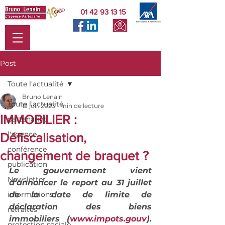
01 42 93 13 15
Post
Toute l'actualité
Bruno Lenain
Toute l'actualité
13 juil. 2023
1 min de lecture
IMMOBILIER :
partenariat
l'agence
Défiscalisation,
conférence
changement de braquet ?
publication
Le gouvernement vient 
Newsletter
d’annoncer le report au 31 juillet 
informations
de la date de limite de 
déclaration des biens 
retraites
immobiliers (
www.impots.gouv
). 
protection sociale