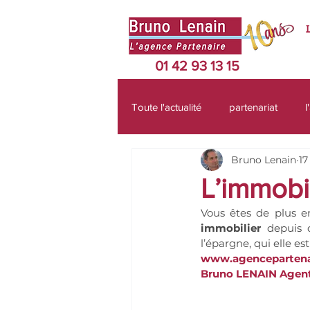
01 42 93 13 15
Toute l'actualité
partenariat
l
Bruno Lenain
17
protection sociale
défiscalis
L’immobil
Vous êtes de plus e
perte autonomie
retraite
immobilier
 depuis 
l’épargne, qui elle es
www.agencepartenai
épargne
bourse
indé
Bruno LENAIN Agent 