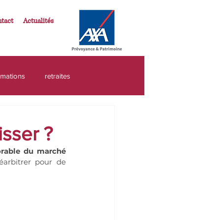
tact
Actualités
rmations
retraites
patrimoine
épargne
isser ?
rable du marché 
otection
assurance vie
arbitrer pour de 