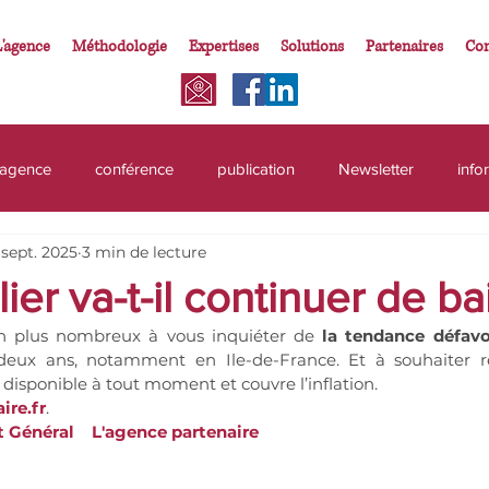
L'agence
Méthodologie
Expertises
Solutions
Partenaires
Con
'agence
conférence
publication
Newsletter
info
 sept. 2025
3 min de lecture
ation
immobilier
activiyés
activités
prévoyance
ier va-t-il continuer de ba
n plus nombreux à vous inquiéter de 
la
tendance défavo
salarié
impôts
mutuelle
2026
impots
pr
deux ans, notamment en Ile-de-France. Et à souhaiter ré
t disponible à tout moment et couvre l’inflation.
re.fr
. 
pendant
profession libérale
PEL
Général    L'agence partenaire