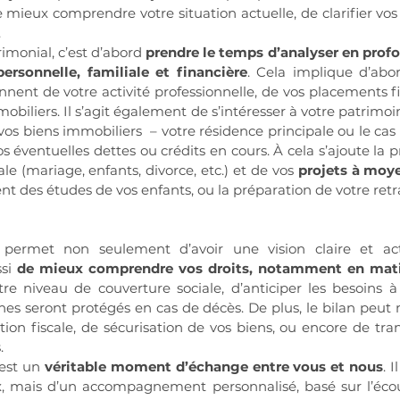
mieux comprendre votre situation actuelle, de clarifier vos ob
.
imonial, c’est d’abord 
prendre le temps d’analyser en profo
personnelle, familiale et financière
. Cela implique d’abo
ennent de votre activité professionnelle, de vos placements fi
biliers. Il s’agit également de s’intéresser à votre patrimoin
vos biens immobiliers  – votre résidence principale ou le cas
vos éventuelles dettes ou crédits en cours. À cela s’ajoute la 
ale (mariage, enfants, divorce, etc.) et de vos 
projets à moy
 des études de vos enfants, ou la préparation de votre retra
permet non seulement d’avoir une vision claire et act
si 
de mieux comprendre vos droits, notamment en matiè
re niveau de couverture sociale, d’anticiper les besoins à 
hes seront protégés en cas de décès. De plus, le bilan peut 
tion fiscale, de sécurisation de vos biens, ou encore de tra
.
est un 
véritable moment d’échange entre vous et nous
. 
x, mais d’un accompagnement personnalisé, basé sur l’écoute