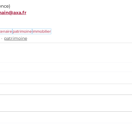
nce)
nain@axa.fr
tenaire
patrimoine
immobilier
patrimoine