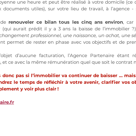
oyenne une heure et peut être réalisé à votre domicile (ce q
 documents utiles), sur votre lieu de travail, à l’agence - 
 de 
renouveler ce bilan tous les cinq ans environ
, car 
(qui aurait prédit il y a 3 ans la baisse de l’immobilier ?)
changement professionnel, une naissance, un achat, une s
nt permet de rester en phase avec vos objectifs et de pren
l’objet d’aucune facturation, l’Agence Partenaire étant r
, et ce avec la même rémunération quel que soit le contrat m
 donc pas si l’immobilier va continuer de baisser … mais 
drez le temps de réfléchir à votre avenir, clarifier vos obj
lement y voir plus clair !
ire.fr