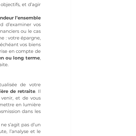
jectifs, et d’agir 
ndeur l’ensemble 
rd d’examiner vos 
nanciers ou le cas 
e : votre épargne, 
 échéant vos biens 
prise en compte de 
en ou long terme
, 
ite.
ualisée de votre 
re de retraite
. Il 
venir, et de vous 
mettre en lumière 
nsmission dans les 
Il ne s’agit pas d’un 
, l’analyse et le 