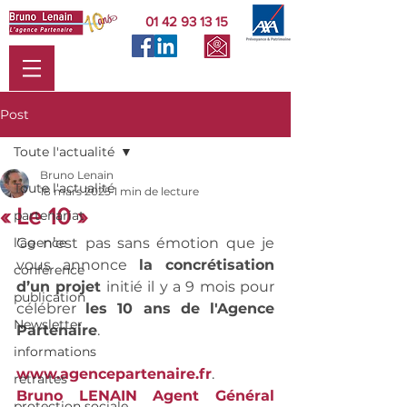
01 42 93 13 15
Post
Toute l'actualité
Bruno Lenain
Toute l'actualité
18 mars 2025
1 min de lecture
« Le 10 »
partenariat
l'agence
Ce n’est pas sans émotion que je 
vous annonce 
la concrétisation 
conférence
d’un projet
 initié il y a 9 mois pour 
publication
célébrer 
les 10 ans de l'Agence 
Newsletter
Partenaire
.
informations
www.agencepartenaire.fr
. 
retraites
Bruno LENAIN Agent Général    
protection sociale