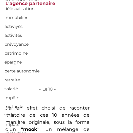
L'agence partenaire
défiscalisation
immobilier
activiyés
activités
prévoyance
patrimoine
épargne
perte autonomie
retraite
salarié
« Le 10 »
impôts
mutuelle
J'ai en effet choisi de raconter 
l’histoire de ces 10 années de 
2026
manière originale, sous la forme 
impots
d'un 
"mook"
, un mélange de 