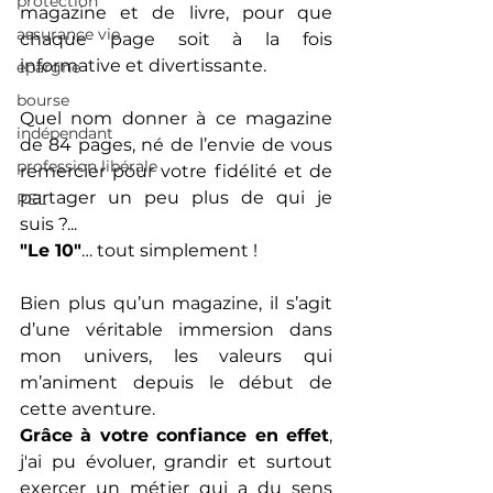
protection
magazine et de livre, pour que 
assurance vie
chaque page soit à la fois 
informative et divertissante.
épargne
bourse
Quel nom donner à ce magazine 
indépendant
de 84 pages, né de l’envie de vous 
profession libérale
remercier pour votre fidélité et de 
partager un peu plus de qui je 
PEL
suis ?...
"Le 10"
… tout simplement !
Bien plus qu’un magazine, il s’agit 
d’une véritable immersion dans 
mon univers, les valeurs qui 
m’animent depuis le début de 
cette aventure.
Grâce à votre confiance en effet
, 
j'ai pu évoluer, grandir et surtout 
exercer un métier qui a du sens 